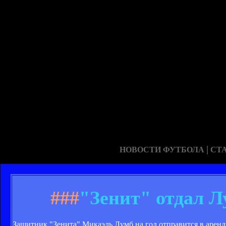
|
НОВОСТИ ФУТБОЛА
СТ
###
"Зенит" отдал Л
Защитник "Зенита" Микаэль Лумб на год отправится в аренд