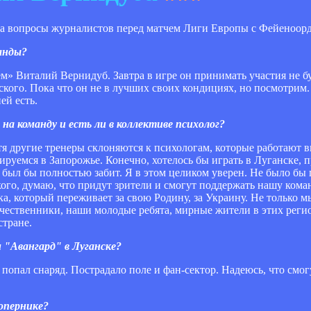
на вопросы журналистов перед матчем Лиги Европы с Фейеноор
анды?
м» Виталий Вернидуб. Завтра в игре он принимать участия не бу
ого. Пока что он не в лучших своих кондициях, но посмотрим.
ей есть.
на команду и есть ли в коллективе психолог?
тя другие тренеры склоняются к психологам, которые работают вм
руемся в Запорожье. Конечно, хотелось бы играть в Луганске, 
 был бы полностью забит. Я в этом целиком уверен. Не было бы 
ого, думаю, что придут зрители и смогут поддержать нашу коман
ека, который переживает за свою Родину, за Украину. Не только м
ечественники, наши молодые ребята, мирные жители в этих регио
стране.
м "Авангард" в Луганске?
 попал снаряд. Пострадало поле и фан-сектор. Надеюсь, что смог
сопернике?