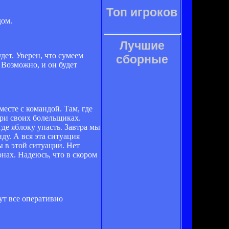
Топ игроков
дом.
Лучшие
дет. Уверен, что сумеем
сборные
 Возможно, и он будет
есте с командой. Там, где
при своих болельщиках.
где яблоку упасть. Завтра мы
ду. А вся эта ситуация
ы в этой ситуации. Нет
нах. Надеюсь, что в скором
ут все оперативно