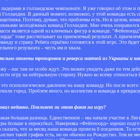
 лидерами в голландском чемпионате. Я уже говорил об этом и п
 Голландии. В данный момент, возможно, у этой команды есть 
щитника. Поэтому, думаю, что проблемы есть. Но в целом, кома
орниками молодёжных команд Голландии. Мне очень понравился
асси является одной из ключевых фигур в команде. "Фейеноорд"
ноорда" тоже рассчитывает на приемлемый результат. А приемлемы
манду и страну. Ребята серьёзно готовятся к этой игре. Это будет
ьного результата – честь им и хвала.
ельно отмены тренировок и реверса матчей из Украины и н
ижу – нас там не особо ждут. Это можно увидеть даже по тем де
нести игру на нейтральную сторону. Нужно ко всему относиться 
 это психологическое давление на нашу команду. Но после всего
нили город. Проблем много, но коллектив и команда в прекрас
овал недавно. Повлияет ли этот факт на игру?
 такая большая разница. Единственное – мы начали участие в Лиг
гры больше в еврокубках. Наверняка «Фейеноорд» хорошо подгот
 сказать, что за месяц наша команда провела 8 поединков. То ес
нглии такой график есть, но он обычно на Рождество. Тем не ме