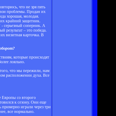
овторюсь, что не зря пять
свои проблемы. Продан их
нда хорошая, молодая.
 их крайний защитник.
 - серьезный соперник. А
й результат – это победа.
 их визитная карточка. В
аоборот?
йствиям, которые происходят
более лояльно.
 того, что мы пережили, нам
ном расположении духа. Все
е Европы со второго
овился к сезону. Они еще
ть примерно играли через три
нее, все нормально.