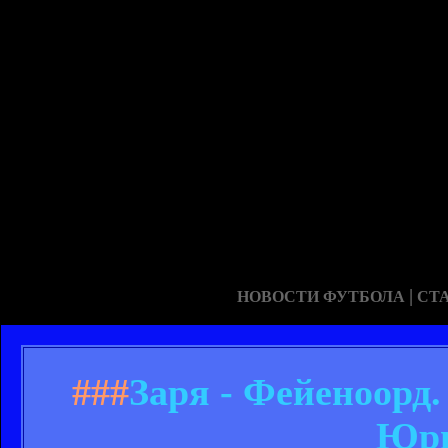
|
НОВОСТИ ФУТБОЛА
СТ
###
Заря - Фейеноорд
Юри