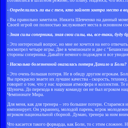
Готовились в штатном режиме, по плану. Надеюсь, что восс
- Определились ли вы с тем, кто займет завтра место в 
- Вы правильно заметили. Никита Шевченко на данный момен
Своей игрой он полностью заслуживает места в основном со
- Зная силы соперника, зная свои силы, вы, все-таки, буду
- Это интересный вопрос, но мне не хочется на него отвеча
посмотрел четыре игры. Две в чемпионате и две с "Бешикта
стороны соперника. Давайте немного подождем и все увиди
- Насколько болезненной оказалась потеря Данило и Боли?
- Это очень большая потеря. Не в обиду другим игрокам. Бол
Вы прекрасно знаете их лучшие качества - скорость, технику,
говорит о том, что у нас хорошая атмосфера и коллектив. Т
Шунича. До перехода в нашу команду он не был игроком нац
Чемпионате Мира.
Для меня, как для тренера – это большие потери. Стараемся
импонирует. Он украинец, молодой парень, игрок молодежной 
игроком национальной сборной. Думаю, тренера за ним вним
Что касается такого форварда, как Боли, то с этим сложнее. 