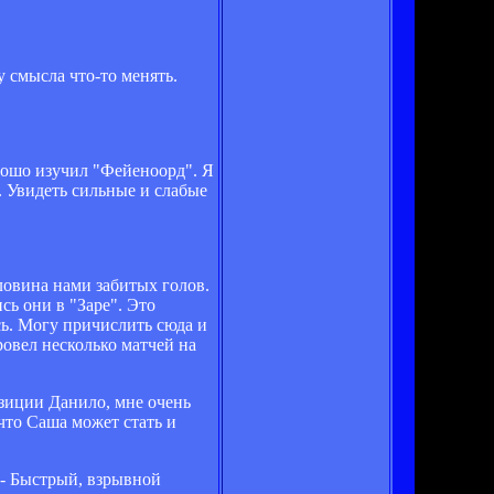
 смысла что-то менять.
орошо изучил "Фейеноорд". Я
. Увидеть сильные и слабые
оловина нами забитых голов.
сь они в "Заре". Это
сь. Могу причислить сюда и
овел несколько матчей на
озиции Данило, мне очень
 что Саша может стать и
..- Быстрый, взрывной