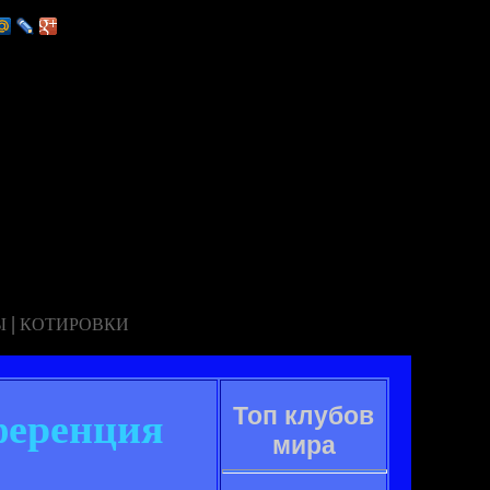
|
Ы
КОТИРОВКИ
Топ клубов
ференция
мира