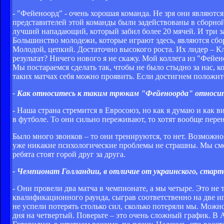
- "Фейеноорд" - очень хорошая команда. Не зря они являются
представителей этой команды были задействованы в сборной
лучший нападающий, который забил более 20 мячей. И три за
Большинство молодежи, которые играют здесь, являются сб
Молодой, цепкий. Достаточно высокого роста. Их лидер – Кл
результат? Ничего нового я не скажу. Мой коллега из "Фейе
Мы постараемся сделать так, чтобы не было стыдно за нас, ко
таких матчах себя можно проявить. Если достигнем положител
- Как относитесь к таким трюкам "Фейеноорда" относит
- Наша страна стремится в Евросоюз, но как я думаю и как в
в футболе. То они сильно переживают, то хотят вообще пере
Было много звонков – то они тренируются, то нет. Возможно
уже никакие психологические проблемы не страшны. Мы сме
ребята стоят горой друг за друга.
- Чемпионат Голландии, в отличие от украинского, старт
- Они провели два матча в чемпионате, а мы четыре. Это не
квалификационного раунда, сыграв соответственно на две и
не успели потерять столько сил, сколько потеряли мы. Можно
дня на четвертый. Поверьте – это очень сложный график. В А