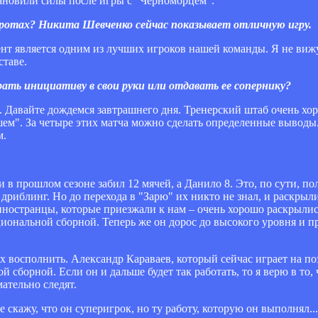
тановили силы после игры с "Черноморцем".
воротах? Никита Шевченко сейчас показывает отличную игру.
т является одним из лучших игроков нашей команды. Я не вижу
ставе.
 брать инициативу в свои руки или отдавать ее сопернику?
ть. Давайте дождемся завтрашнего дня. Тренерский штаб очень х
шем". За четыре этих матча можно сделать определенные выводы
м.
и в прошлом сезоне забил 12 мячей, а Данило 8. Это, по сути, п
 дриблинг. Но до перехода в "Зарю" их никто не знал, и раскрыли
е иностранцы, которые приезжали к нам – очень хорошо раскрыли
иональной сборной. Теперь же он дорос до высокого уровня и пр
 их восполнить. Александр Караваев, который сейчас играет на п
сборной. Если он и дальше будет так работать, то я верю в то,
ательно следят.
Не скажу, что он суперигрок, но ту работу, которую он выполнял.