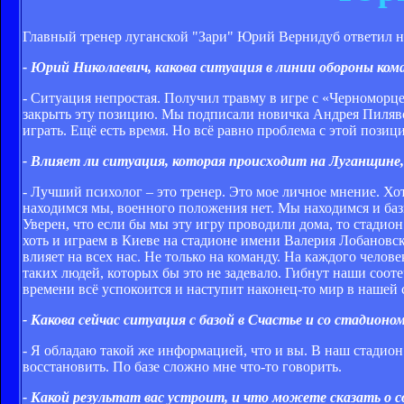
Главный тренер луганской "Зари" Юрий Вернидуб ответил 
- Юрий Николаевич, какова ситуация в линии обороны ком
- Ситуация непростая. Получил травму в игре с «Черноморце
закрыть эту позицию. Мы подписали новичка Андрея Пилявск
играть. Ещё есть время. Но всё равно проблема с этой позици
- Влияет ли ситуация, которая происходит на Луганщине, 
- Лучший психолог – это тренер. Это мое личное мнение. Хо
находимся мы, военного положения нет. Мы находимся и бази
Уверен, что если бы мы эту игру проводили дома, то стадион
хоть и играем в Киеве на стадионе имени Валерия Лобановск
влияет на всех нас. Не только на команду. На каждого челов
таких людей, которых бы это не задевало. Гибнут наши соот
времени всё успокоится и наступит наконец-то мир в нашей 
- Какова сейчас ситуация с базой в Счастье и со стадионо
- Я обладаю такой же информацией, что и вы. В наш стадион
восстановить. По базе сложно мне что-то говорить.
- Какой результат вас устроит, и что можете сказать о 