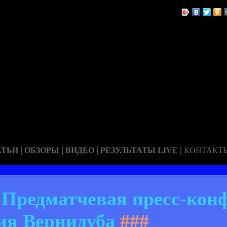
|
|
|
|
АТЬИ
ОБЗОРЫ
ВИДЕО
РЕЗУЛЬТАТЫ LIVE
КОНТАКТ
. Предматчевая пресс-кон
я Вернидуба
###