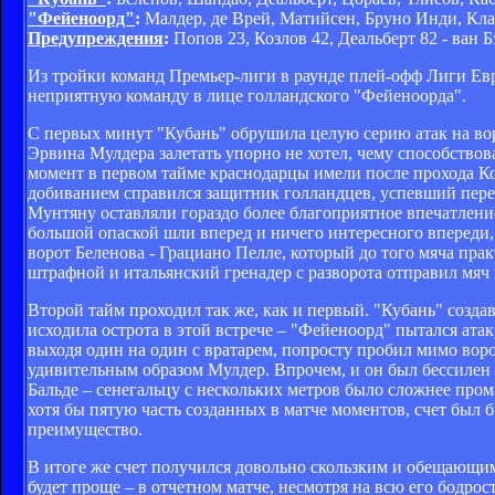
"Фейеноорд"
:
Малдер, де Врей, Матийсен, Бруно Инди, Клас
Предупреждения
:
Попов 23, Козлов 42, Деальберт 82 - ван Б
Из тройки команд Премьер-лиги в раунде плей-офф Лиги Ев
неприятную команду в лице голландского "Фейеноорда".
С первых минут "Кубань" обрушила целую серию атак на вор
Эрвина Мулдера залетать упорно не хотел, чему способствов
момент в первом тайме краснодарцы имели после прохода Коз
добиванием справился защитник голландцев, успевший пере
Мунтяну оставляли гораздо более благоприятное впечатление
большой опаской шли вперед и ничего интересного впереди, 
ворот Беленова - Грациано Пелле, который до того мяча пра
штрафной и итальянский гренадер с разворота отправил мяч 
Второй тайм проходил так же, как и первый. "Кубань" созд
исходила острота в этой встрече – "Фейеноорд" пытался ата
выходя один на один с вратарем, попросту пробил мимо воро
удивительным образом Мулдер. Впрочем, и он был бессилен п
Бальде – сенегальцу с нескольких метров было сложнее прома
хотя бы пятую часть созданных в матче моментов, счет был 
преимущество.
В итоге же счет получился довольно скользким и обещающи
будет проще – в отчетном матче, несмотря на всю его бодрос