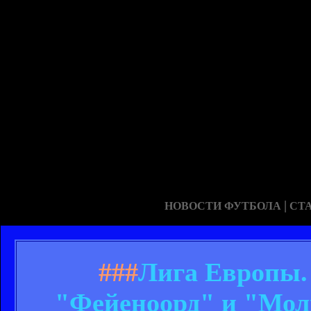
|
НОВОСТИ ФУТБОЛА
СТ
###
Лига Европы.
"Фейеноорд" и "Мол