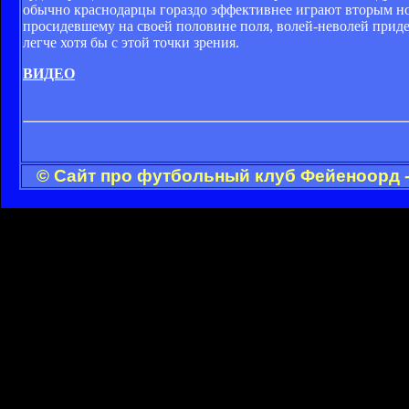
обычно краснодарцы гораздо эффективнее играют вторым но
просидевшему на своей половине поля, волей-неволей приде
легче хотя бы с этой точки зрения.
ВИДЕО
© Сайт про футбольный клуб Фейеноорд -