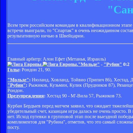
"Сан
Всем трем российским командам в квалификационном этапе 
встречи выиграли, то "Спартак" в очень неожиданном состав
результативную ничью в Швейцарии.
Главный арбитр: Алон Ефет (Метанья, Израиль)
"Мольде"
-
"Рубин"
0:2
Голы
:
Рондон 21, 90.
"Мольде"
:
Нюланд, Ховланд, Тойвио (Трипич 86), Хестад, Да
"Рубин"
:
Рыжиков, Кузьмин, Кулик (Прудников 87), Рязанцев
Рондон.
Предупреждения
:
Хестад 90 - М'-Вила 57, Рыжиков 73.
Курбан Бердыев перед матчем заявил, что ожидает тяжелейши
убедительный счет, казанцам игра далась не очень просто. В
нет. Исход путевки в групповой этап после выездной победы
комплиментов для "Рубина", отметив, что это самый сложный
посту.