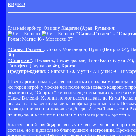
ВИДЕО
Главный арбитр: Овидиу Хацеган (Арад, Румыния)
"Санкт-Галлен"
-
"Спарта
Голы:
Матис 46 - Мовсисян 37.
"Санкт-Галлен"
:
Лопар, Монтандон, Нуши (Вютрих 64), Нат
80).
"Спартак"
:
Песьяков, Инсаурральде, Тино Коста (Сухи 74),
Тимофеев (Глушаков 46), Кротов.
Предупреждения
:
Янятович 20, Мутш 47, Нуши 59 - Тимофее
Швейцарские команды для российских подарком никогда не б
же перед игрой у москвичей появилось немало кадровых про
чемпионата, "Спартак" лишился еще нескольких ключевых иг
Также Валерий Карпин не мог рассчитывать на Кима Чельстр
белых" на заключительный квалификационный этап. Потому 
неожиданно вышли молодые дублеры Артем Тимофеев и Вячес
не получали в сезоне ни одной минуты игрового времени.
Классу гостей швейцарцы весь матч весьма успешно противо
составе, но и в довольно благодушном настроении. Кроме 
москвичей в лице Рафаэла Кариоки и Инсаурральде, каждый 