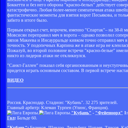
Боккетти и без него оборона "красно-белых" действует совер
катастрофично. Любая более-менее симпатичная атака швейц
фантастические моменты для взятия ворот Песьякова, и толь
забито в итоге было.
Первым открыл счет, впрочем, именно "Спартак"– на 38-й 
Мовсисян переправил мяч в ворота – однако позволил соперн
ляпов Макеева и Инсаурральде кивком точно отправил мяч в
точность. У подопечных Карпина же в атаке игра не клеилас
Пожалуй, во второй половине встречи "красно-белые" имели
никто из лидеров атаки не откликнулся.
"Санкт-Галлен" показал себя организованным и неуступчивы
придется играть основным составом. В первой встрече нас
ВИДЕО
Россия. Краснодар. Стадион: "Кубань". 32 275 зрителей.
Главный арбитр: Клеман Турпен (Улинс, Франция).
"Кубань"
-
"Фейеноорд"
1:
Гол
:
Бальде 60.
"Кубань"
:
Беленов, Шандао, Деальберт, Цораев, Тлисов, Кабо