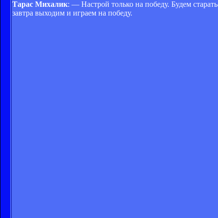
Тарас Михалик
: — Настрой только на победу. Будем старать
завтра выходим и играем на победу.