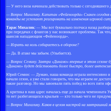
— У него виза начинала действовать только с сегодняшнего д
— Вопрос Михалику. Капитан «Фейеноорда» Схакен сегодня 
команды не успевают реагировать на изменения игровой сит
Тарас Михалик
: — Мы вот буквально полчаса назад разбира
при передачах с флангов у нас возникают проблемы. Так что
шансов нападающим «Фейеноорда».
— Играть на ноль собираетесь в обороне?
— Да. В атаке мы забьем. (Улыбается).
— Вопрос Семину. Завтра «Динамо» впервые в этом сезоне б
«Динамо» будет действовать более быстро, более интенсив
Юрий Семин: — Думаю, наша команда играла интенсивно и 
начали сезон, а уже стали говорить, что мы играем не доста
такие разговор. Но мы завоевали пять побед во всех пяти о
А критика в наш адрес началась еще до начала чемпионата 
то нет разбегающихся крыльев — кто только чего не придумае
— Вопрос Михалику. Каков в целом настрой на завтрашний 