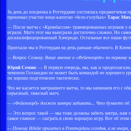
За день до поединка в Роттердаме состоялась предматчевая
принимал участие вице-капитан «бело-голубых»
Тарас Мих
— После матча с «Кривбассом» травмированных игроков у нас
играли. Матч этот мы выиграли достаточно сложно. Но самое
дисквалифицированный Хачериди. Остальные все наши футбо
Приехали мы в Роттердам на день раньше обычного. В Киеве
— Вопрос Семину. Ваше мнение о «Фейеноорде» по первому м
Юрий Семин
: — В первую очередь, мы, как и предполагал
чемпион Голландии не может быть командой не хорошего уро
он хорошо подготовлен тактически.
Что же касается завтрашнего матча, то мы начинаем его с об
серьезный, тяжелый матч.
— «Фейеноорд» должен завтра забивать... Что думаете об
— Это вопрос такой — мы тоже должны забить завтра, нам э
самое главное — сыграть в свою хорошую игру. Вот об этом 
— Почему Идейе прилетел в Роттердам сегодня, а не вчера,