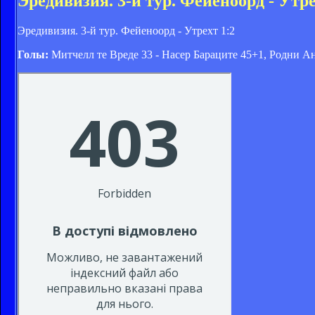
Эредивизия. 3-й тур. Фейеноорд - Утре
Эредивизия. 3-й тур. Фейеноорд - Утрехт 1:2
Голы:
Митчелл те Вреде 33 - Насер Бараците 45+1, Родни А