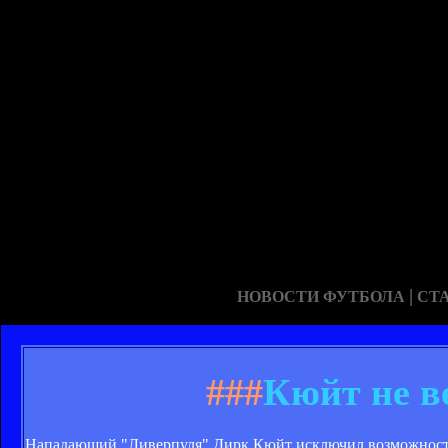
|
НОВОСТИ ФУТБОЛА
СТ
###
Кюйт не в
Нападающий "Ливерпуля" Дирк Кюйт исключил возможность 