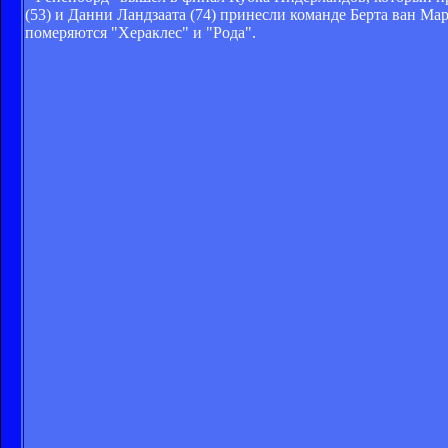
(53) и Данни Ландзаата (74) принесли команде Берта ван Мар
померяются "Хераклес" и "Рода".