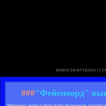
|
НОВОСТИ ФУТБОЛА
СТ
###
"Фейеноорд" выш
"Фейеноорд" вышел в финал Кубка Нидерландов, который пр