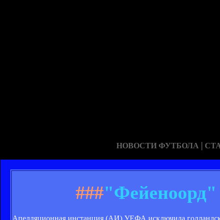
|
НОВОСТИ ФУТБОЛА
СТ
###
"Фейеноорд"
Апелляционная инстанция (АИ) УЕФА исключила голландск