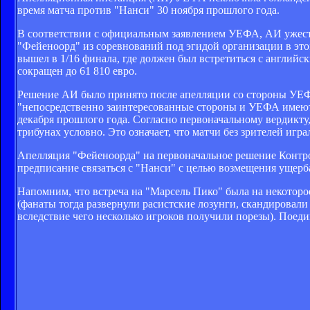
время матча против "Нанси" 30 ноября прошлого года.
В соответствии с официальным заявлением УЕФА, АИ ужест
"Фейеноорд" из соревнований под эгидой организации в эт
вышел в 1/16 финала, где должен был встретиться с английс
сокращен до 61 810 евро.
Решение АИ было принято после апелляции со стороны УЕФА 
"непосредственно заинтересованные стороны и УЕФА имею
декабря прошлого года. Согласно первоначальному вердикту,
трибунах условно. Это означает, что матчи без зрителей иг
Апелляция "Фейеноорда" на первоначальное решение Контр
предписание связаться с "Нанси" с целью возмещения ущерб
Напомним, что встреча на "Марсель Пико" была на некоторое 
(фанаты тогда развернули расистские лозунги, скандировали
вследствие чего несколько игроков получили порезы). Поед