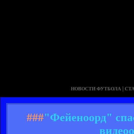
|
НОВОСТИ ФУТБОЛА
СТ
###
"Фейеноорд" спа
видео