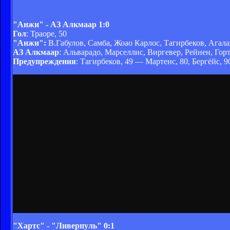
"Анжи" - АЗ Алкмаар 1:0
Гол
: Траоре, 50
"Анжи":
В.Габулов, Самба, Жоао Карлос, Тагирбеков, Агалар
АЗ Алкмаар
: Альварадо, Марселлис, Виргевер, Рейнен, Горт
Предупреждения
: Тагирбеков, 49 — Мартенс, 80, Бергёйс, 9
"Хартс" - "Ливерпуль" 0:1