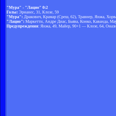
"Мура" - "Лацио" 0:2
Голы:
Эрнанес, 31, Клозе, 59
"Мура":
Дракович, Крамар (Среш, 62), Травнер, Янжа, Хорва
"Лацио":
Маркетти, Андре Диас, Бьява, Конко, Каванда, Маур
Предупреждения
: Янжа, 49, Майер, 90+1 — Клозе, 64, Онази