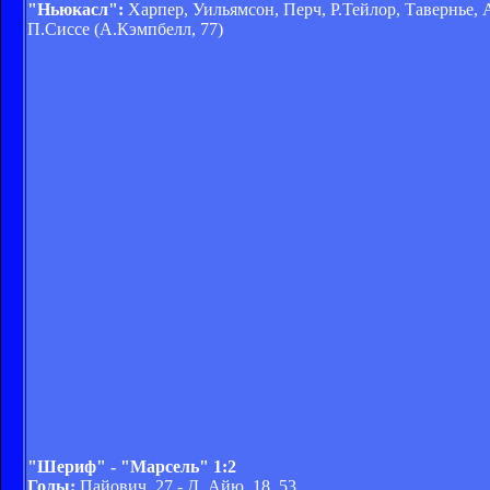
"Ньюкасл":
Харпер, Уильямсон, Перч, Р.Тейлор, Тавернье, А
П.Сиссе (А.Кэмпбелл, 77)
"Шериф" - "Марсель" 1:2
Голы:
Пайович, 27 - Д. Айю, 18, 53