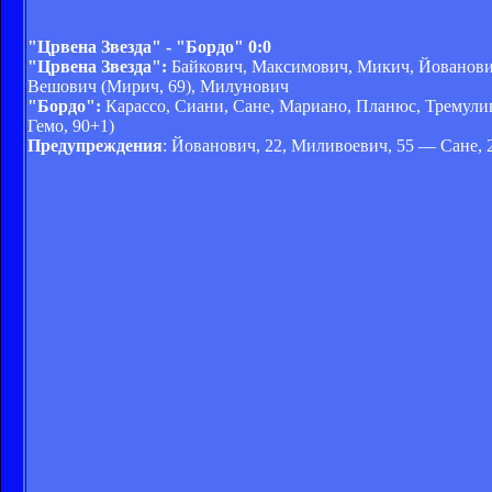
"Црвена Звезда" - "Бордо" 0:0
"Црвена Звезда":
Байкович, Максимович, Микич, Йованович
Вешович (Мирич, 69), Милунович
"Бордо":
Карассо, Сиани, Сане, Мариано, Планюс, Тремулина
Гемо, 90+1)
Предупреждения
: Йованович, 22, Миливоевич, 55 — Сане, 