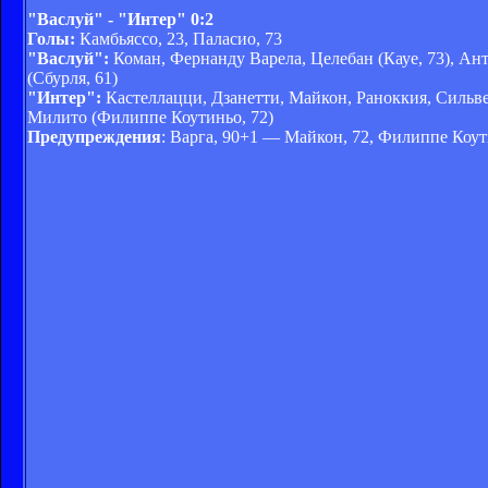
"Васлуй" - "Интер" 0:2
Голы:
Камбьяссо, 23, Паласио, 73
"Васлуй":
Коман, Фернанду Варела, Целебан (Кауе, 73), Ан
(Сбурля, 61)
"Интер":
Кастеллацци, Дзанетти, Майкон, Раноккия, Сильве
Милито (Филиппе Коутиньо, 72)
Предупреждения
: Варга, 90+1 — Майкон, 72, Филиппе Коут