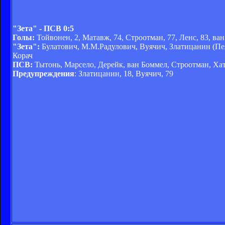
"Зета" - ПСВ 0:5
Голы:
Тойвонен, 2, Матавж, 74, Строотман, 77, Ленс, 83, ва
"Зета":
Булатович, М.М.Радулович, Вуячич, Златицанин (Пел
Корач
ПСВ:
Тытонь, Марсело, Дерейк, ван Боммел, Строотман, Ха
Предупреждения
: Златицанин, 18, Вуячич, 79