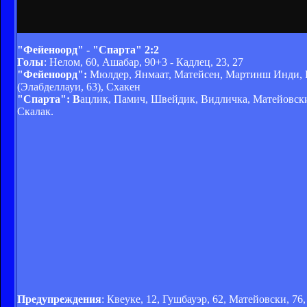
"Фейеноорд" - "Спарта" 2:2
Голы
: Нелом, 60, Ашабар, 90+3 - Кадлец, 23, 27
"Фейеноорд":
Мюлдер, Янмаат, Матейсен, Мартинш Инди, Не
(Элабделлауи, 63), Схакен
"Спарта": В
ацлик, Памич, Швейдик, Видличка, Матейовски 
Скалак.
Предупреждения
: Квеуке, 12, Гушбауэр, 62, Матейовски, 76