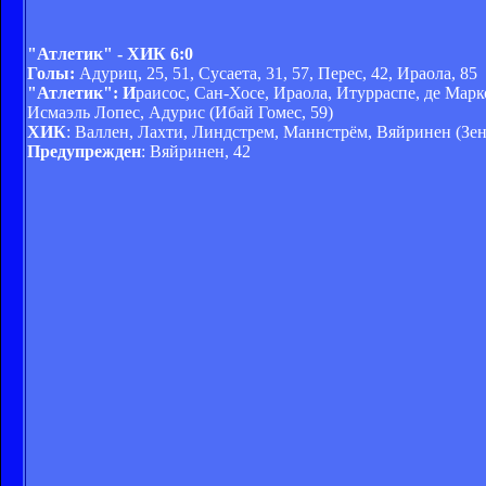
"Атлетик" - ХИК 6:0
Голы:
Адуриц, 25, 51, Сусаета, 31, 57, Перес, 42, Ираола, 85
"Атлетик": И
раисос, Сан-Хосе, Ираола, Итурраспе, де Марк
Исмаэль Лопес, Адурис (Ибай Гомес, 59)
ХИК
: Валлен, Лахти, Линдстрем, Маннстрём, Вяйринен (Зене
Предупрежден
: Вяйринен, 42