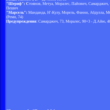
"Шериф": С
тоянов, Метуа, Моралес, Пайович, Самарджич, О
Пешич
"Марсель":
Манданда, Н'-Кулу, Морель, Фанни, Абдулла, М
(Реми, 74)
Предупреждения
: Самарджич, 73, Моралес, 90+3 - Д.Айю, 4