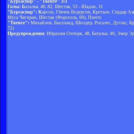
"Бурсаспор" - "Твенте" 3:1
Голы: Б
аталья, 40, 82, Шестак, 53 - Шадли, 31
"Бурсаспор": К
арсон, Гёкчек Ведерсон, Кретьен, Сердар Аз
Муса Чагиран, Шестак (Форселль, 69), Пинто
"Твенте":
Михайлов, Бьелланд, Шилдер, Росалес, Дуглас, Бр
72)
Предупреждения
: Ибрахим Озтюрк, 48, Баталья, 49, Эмер Э