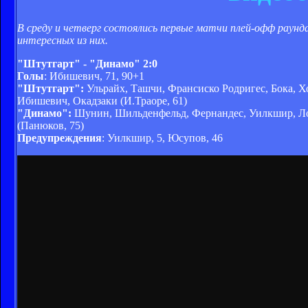
В среду и четверг состоялись первые матчи плей-офф раун
интересных из них.
"Штутгарт" - "Динамо" 2:0
Голы
: Ибишевич, 71, 90+1
"Штутгарт":
Ульрайх, Ташчи, Франсиско Родригес, Бока, Хо
Ибишевич, Окадзаки (И.Траоре, 61)
"Динамо":
Шунин, Шильденфельд, Фернандес, Уилкшир, Лом
(Панюков, 75)
Предупреждения
: Уилкшир, 5, Юсупов, 46