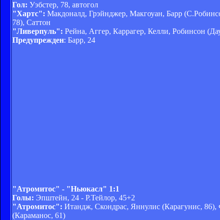
Гол:
Уэбстер, 78, автогол
"Хартс":
Макдоналд, Грэйнджер, Макгоуан, Барр (С.Робинсон
78), Саттон
"Ливерпуль":
Рейна, Аггер, Каррагер, Келли, Робинсон (Да
Предупрежден
: Барр, 24
"Атромитос" - "Ньюкасл" 1:1
Голы:
Эпштейн, 24 - Р.Тейлор, 45+2
"Атромитос":
Итандж, Скондрас, Яннулис (Карагунис, 86),
(Караманос, 61)