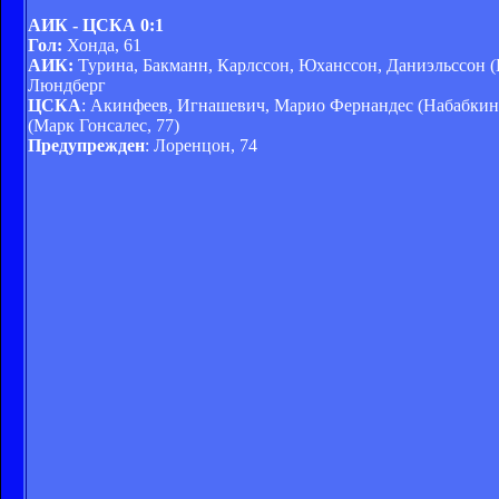
АИК - ЦСКА 0:1
Гол:
Хонда, 61
АИК:
Турина, Бакманн, Карлссон, Юханссон, Даниэльссон (И
Люндберг
ЦСКА
: Акинфеев, Игнашевич, Марио Фернандес (Набабкин, 
(Марк Гонсалес, 77)
Предупрежден
: Лоренцон, 74