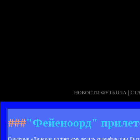
|
НОВОСТИ ФУТБОЛА
СТ
###
"Фейеноорд" прилете
Соперник «Динамо» по третьему раунду квалификации Лиг