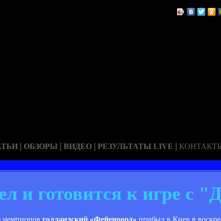
|
|
|
|
АТЬИ
ОБЗОРЫ
ВИДЕО
РЕЗУЛЬТАТЫ LIVE
КОНТАКТ
л и готовится к игре с "
и чемпионов
голландский «Фейеноорд»
прибыл в Киев в воскре