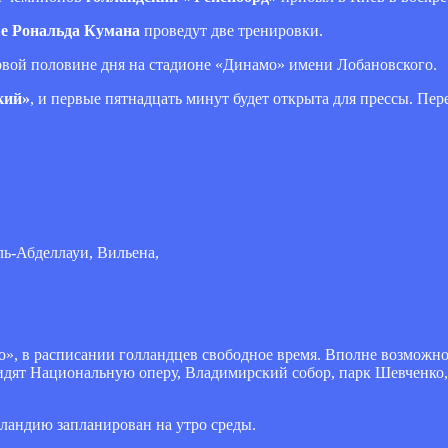
е Рональда Кумана
проведут две тренировки.
ервой половине дня на стадионе «Динамо» имени Лобановского.
кий»
, и первые пятнадцать минут будет открыта для прессы. Пер
ль-Абделлауи, Вильена,
амо», в расписании голландцев свободное время. Вполне возможн
дят Национальную оперу, Владимирский собор, парк Шевченко,
лландию запланирован на утро среды.