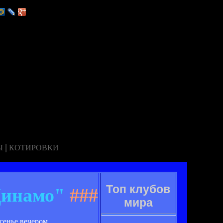
|
Ы
КОТИРОВКИ
Топ клубов
Динамо"
###
мира
сенье вечером.