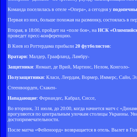
Команда поселилась в отеле «Опера», а сегодня у
подопечны
Первая из них, больше похожая на разминку, состоялась в п
Вторая, в 18:00, пройдет на «поле боя», на
НСК «Олимпийс
проведет пресс-конференцию.
В Киев из Роттердама прибыли
20 футболистов
:
Вратари
: Малдер, Граафланд, Ламбру-
Защитники
: Янмаат, де Врий, Мартинс, Нелом, Конголо-
Полузащитники
: Класи, Леердам, Вормер, Иммерс, Сайн, Э
Стеенвоорден, Схакен-
Нападающие
: Фернандес, Кабрал, Сиссе,
Во вторник, 31 июля, до 20:00, когда начнется матч с «Дин
прогуляются по центральным улочкам столицы Украины. Уви
достопримечательности.
После матча «Фейеноорд» возвращается в отель. Вылет в Го