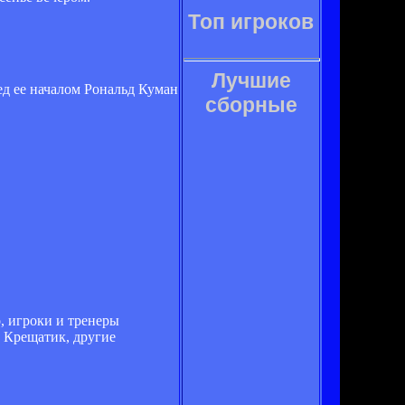
Топ игроков
Лучшие
ед ее началом Рональд Куман
сборные
о, игроки и тренеры
 Крещатик, другие