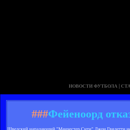
|
НОВОСТИ ФУТБОЛА
СТ
###
Фейеноорд отка
Шведский нападающий "Манчестер Сити" Джон Гвидетти не