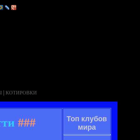
|
Ы
КОТИРОВКИ
Топ клубов
тти
###
мира