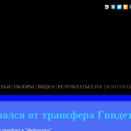
|
|
|
|
АТЬИ
ОБЗОРЫ
ВИДЕО
РЕЗУЛЬТАТЫ LIVE
КОНТАКТ
зался от трансфера Гвиде
 перейдет в "Фейеноорд".