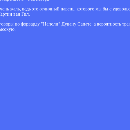
ь жаль, ведь это отличный парень, которого мы бы с удовольст
артин ван Гил.
реговоры по форварду "Наполи" Дувану Сапате, а вероятность тр
высокую.