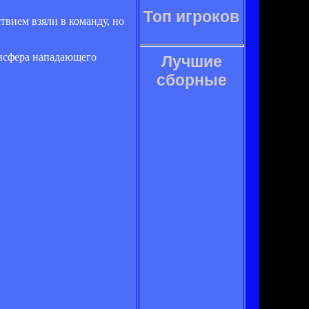
Топ игроков
вием взяли в команду, но
ансфера нападающего
Лучшие
сборные