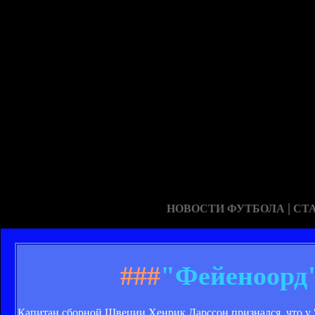
|
НОВОСТИ ФУТБОЛА
СТ
###
"Фейеноорд"
Капитан сборной Швеции Хенрик Ларссон признался, что у "