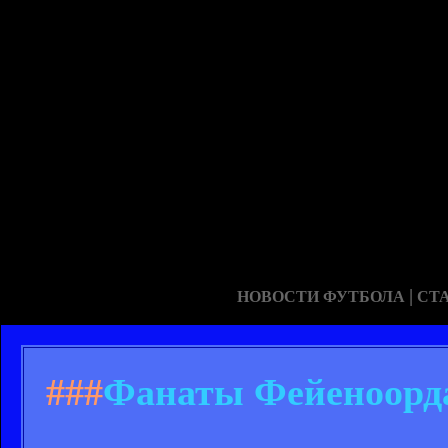
|
НОВОСТИ ФУТБОЛА
СТ
###
Фанаты Фейеноорда