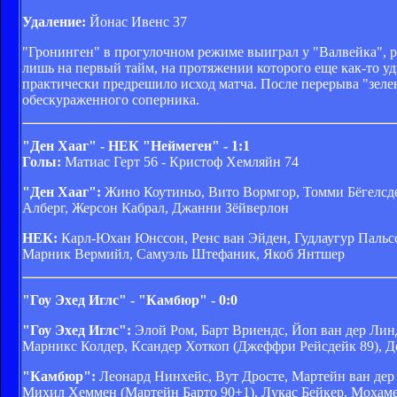
Удаление:
Йонас Ивенс 37
"Гронинген" в прогулочном режиме выиграл у "Валвейка", р
лишь на первый тайм, на протяжении которого еще как-то у
практически предрешило исход матча. После перерыва "зелен
обескураженного соперника.
"Ден Хааг" - НЕК "Неймеген" - 1:1
Голы:
Матиас Герт 56 - Кристоф Хемляйн 74
"Ден Хааг":
Жино Коутиньо, Вито Вормгор, Томми Бёгелсде
Алберг, Жерсон Кабрал, Джанни Зёйверлон
НЕК:
Карл-Юхан Юнссон, Ренс ван Эйден, Гудлаугур Пальс
Марник Вермийл, Самуэль Штефаник, Якоб Янтшер
"Гоу Эхед Иглс" - "Камбюр" - 0:0
"Гоу Эхед Иглс":
Элой Ром, Барт Вриендс, Йоп ван дер Лин
Марникс Колдер, Ксандер Хоткоп (Джеффри Рейсдейк 89), Д
"Камбюр":
Леонард Нинхейс, Вут Дросте, Мартейн ван дер 
Михил Хеммен (Мартейн Барто 90+1), Лукас Бейкер, Мохам