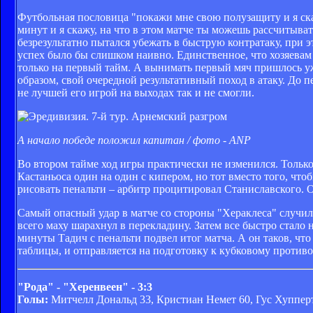
Футбольная пословица "покажи мне свою полузащиту и я скаж
минут и я скажу, на что в этом матче ты можешь рассчитыват
безрезультатно пытался убежать в быструю контратаку, при 
успех было бы слишком наивно. Единственное, что хозяевам у
только на первый тайм. А вынимать первый мяч пришлось уж
образом, свой очередной результативный поход в атаку. До 
не лучшей его игрой на выходах так и не смогли.
А начало победе положил капитан / фото - ANP
Во втором тайме ход игры практически не изменился. Только
Кастаньоса один на один с кипером, но тот вместо того, чт
рисовать пенальти – арбитр процитировал Станиславского. О
Самый опасный удар в матче со стороны "Хераклеса" случил
всего маху шарахнул в перекладину. Затем все быстро стало н
минуты Тадич с пенальти подвел итог матча. А он таков, чт
таблицы, и отправляется на подготовку к кубковому против
"Рода" - "Херенвеен" - 3:3
Голы:
Митчелл Дональд 33, Кристиан Немет 60, Гус Хупперт