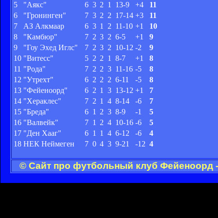
5
"Аякс"
6
3
2
1
13-9
+4
11
6
"Гронинген"
7
3
2
2
17-14
+3
11
7
АЗ Алкмаар
6
3
1
2
11-10
+1
10
8
"Камбюр"
7
2
3
2
6-5
+1
9
9
"Гоу Эхед Иглс"
7
2
3
2
10-12
-2
9
10
"Витесс"
5
2
2
1
8-7
+1
8
11
"Рода"
7
2
2
3
11-16
-5
8
12
"Утрехт"
6
2
2
2
6-11
-5
8
13
"Фейеноорд"
6
2
1
3
13-12
+1
7
14
"Хераклес"
7
2
1
4
8-14
-6
7
15
"Бреда"
6
1
2
3
8-9
-1
5
16
"Валвейк"
7
1
2
4
10-16
-6
5
17
"Ден Хааг"
6
1
1
4
6-12
-6
4
18
НЕК Неймеген
7
0
4
3
9-21
-12
4
© Сайт про футбольный клуб Фейеноорд -