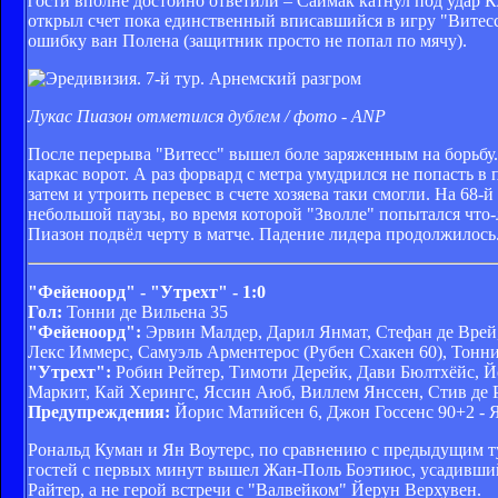
гости вполне достойно ответили – Саймак катнул под удар Кл
открыл счет пока единственный вписавшийся в игру "Витес
ошибку ван Полена (защитник просто не попал по мячу).
Лукас Пиазон отметился дублем / фото - ANP
После перерыва "Витесс" вышел боле заряженным на борьбу. 
каркас ворот. А раз форвард с метра умудрился не попасть в
затем и утроить перевес в счете хозяева таки смогли. На 68
небольшой паузы, во время которой "Зволле" попытался что-
Пиазон подвёл черту в матче. Падение лидера продолжилось
"Фейеноорд" - "Утрехт" - 1:0
Гол:
Тонни де Вильена 35
"Фейеноорд":
Эрвин Малдер, Дарил Янмат, Стефан де Врей
Лекс Иммерс, Самуэль Арментерос (Рубен Схакен 60), Тонни
"Утрехт":
Робин Рейтер, Тимоти Дерейк, Дави Бюлтхёйс, Йо
Маркит, Кай Херингс, Яссин Аюб, Виллем Янссен, Стив де 
Предупреждения:
Йорис Матийсен 6, Джон Госсенс 90+2 - 
Рональд Куман и Ян Воутерс, по сравнению с предыдущим ту
гостей с первых минут вышел Жан-Поль Боэтиюс, усадивший
Райтер, а не герой встречи с "Валвейком" Йерун Верхувен.