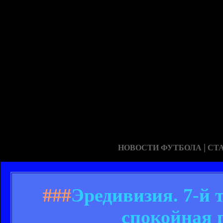
|
НОВОСТИ ФУТБОЛА
СТ
###
Эредивизия. 7-й 
спокойная 