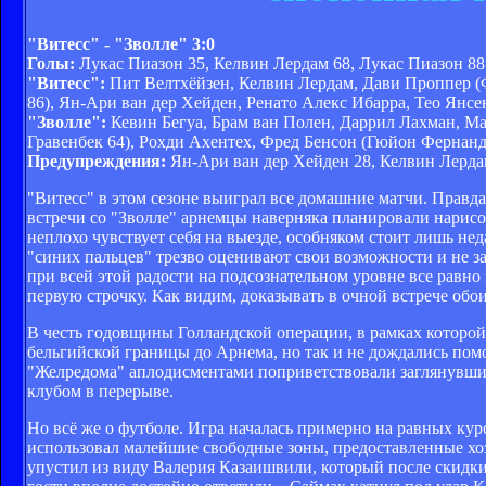
"Витесс" - "Зволле" 3:0
Голы:
Лукас Пиазон 35, Келвин Лердам 68, Лукас Пиазон 88
"Витесс":
Пит Велтхёйзен, Келвин Лердам, Дави Проппер (
86), Ян-Ари ван дер Хейден, Ренато Алекс Ибарра, Тео Янсе
"Зволле":
Кевин Бегуа, Брам ван Полен, Даррил Лахман, Ма
Гравенбек 64), Рохди Ахентех, Фред Бенсон (Гюйон Фернан
Предупреждения:
Ян-Ари ван дер Хейден 28, Келвин Лердам
"Витесс" в этом сезоне выиграл все домашние матчи. Правда,
встречи со "Зволле" арнемцы наверняка планировали нарисов
неплохо чувствует себя на выезде, особняком стоит лишь не
"синих пальцев" трезво оценивают свои возможности и не за
при всей этой радости на подсознательном уровне все равно
первую строчку. Как видим, доказывать в очной встрече обо
В честь годовщины Голландской операции, в рамках которой
бельгийской границы до Арнема, но так и не дождались пом
"Желредома" аплодисментами поприветствовали заглянувших
клубом в перерыве.
Но всё же о футболе. Игра началась примерно на равных кур
использовал малейшие свободные зоны, предоставленные хоз
упустил из виду Валерия Казаишвили, который после скидки