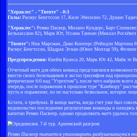
"Хераклес" - "Твенте" - 0:3
Голы:
Расмус Бенгтссон 17, Киле Эбесилио 72, Душан Тадич 
"Хераклес":
Ремко Пасвер, Милано Кундерс, Барт Схенкеве
Бельхассани 82), Марк Ют, Уссама Таннан (Микхал Росхёвел
"Твенте":
Ник Марсман, Дико Копперс (Рейндли Мартина 81)
Расмус Бенгтссон, Шадрах Эгнан (Юнес Мохтар 59), Фелипе
Предупреждения:
Квейм Куанса 20, Марк Ют 42, Майк те Ви
Отчетный матч для обеих команд представлялся возможность
ввести своих болельщиков в экстаз триумфом над принципиа
феерические 6:0 над "Утрехтом"), после чего набрали всего 
очередь, после поражения в прошлом туре "Камбюру" рассчиты
пусть и поражение, но не настолько безвольное, которое ли
Кстати, о трибунах. В конце матча, когда счет уже был совсе
недовольство последними результатами команды и находясь 
капитан Ремко Пасвеер, однако продолжить матч удалось тол
Ремко Пасвеер пытается утихомирить разбушевавшуюся то