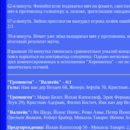
62-я минута. Финнбогасон подхватил мяч на фланге, смести
мяч в противоход голкиперу и, похоже, зрительским ожидани
67-я минута. Зийеш прессингом вынудил игрока хозяев ошиби
2:3
70-я минута. Немет уже лёжа выцарапал мяч у противника, 
итоговый результат матча.
Взрывная 10-минутка сменилась сравнительно унылой концов
боясь нарваться на контрвыпад соперника. Однако нескольк
трех компенсированных в исполнении "Херенвеена" – но не 
закончилась осечкой.
"Гронинген" - "Валвейк" - 4:1
Голы:
Ник ван дер Велден 68, Женеро Зефуйк 70, Кристиан 
"Гронинген":
Марко Бизот, Йохан Каппелхоф, Эрик Фернанд
Леув 29), Кристиан Адорьян, Филип Костич, Ник ван дер В
"Валвейк":
Ян Шеда, Йонас Ивенс, Реми Амье, Петер Йюнгс
Орельен Жоаким, Роберт Брабер, Микаэль Таварес (Кенни Ан
Предупреждения:
Йохан Каппелхоф 50 - Микаэль Таварес 2