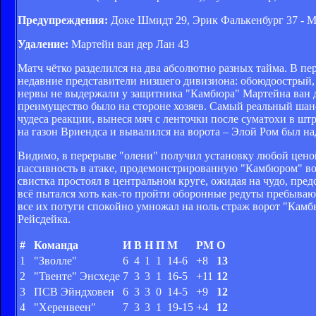
Предупреждения:
Доке Шмидт 29, Эрик Фалькенбург 37 - М
Удаление:
Мартейн ван дер Лан 43
Матч чётко разделился на два абсолютно разных тайма. В п
недавние представители низшего дивизиона: обоюдоострый,
нервы не выдержали у защитника "Камбюра" Мартейна ван д
преимущество было на стороне хозяев. Самый реальный шанс
чудеса реакции, вынеся мяч с ленточки после суматохи в ш
на газон Вриендса и вывалился на ворота – Элой Ром был на
Видимо, в перерыве "олени" получил установку любой ценой
пассивность в атаке, продемонстрированную "Камбюром" в
свистка простоял в центральном круге, ожидая на чудо, пре
всё пытался хоть как-то пройти оборонные редуты пребываю
все их потуги спокойно умножал на ноль страж ворот "Камбю
Рейсдейка.
#
Команда
И
В
Н
П
М
РМ
О
1
"Зволле"
6
4
1
1
14-6
+8
13
2
"Твенте" Энсхеде
7
3
3
1
16-5
+11
12
3
ПСВ Эйндховен
6
3
3
0
14-5
+9
12
4
"Херенвеен"
7
3
3
1
19-15
+4
12