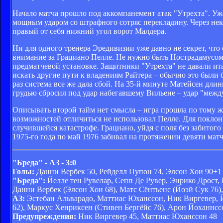
Начало матча прошло под аккомпанемент атак "Утрехта". Уж
мощным ударом со штрафного сотряс перекладину. Через нек
правый от себя нижний угол ворот Малдера.
Ни для одного тренера Эредивизии уже давно не секрет, чт
внимание за Грациано Пелле. Не нужно быть Нострадамусом,
предматчевой установке. Защитники "Утрехта" не давали и
искать другие пути к владениям Райтера – обычно это были
раз система все же дала сбой. На 35-й минуте Матейсен д
грудью сбросил под удар набегавшему Вильене – удар "между
Описывать второй тайм нет смысла – игра прошла по тому ж
возможностей отличиться не использовал Пелле. Для поклон
случившейся катастрофе. Грациано, уйдя с поля без забитог
1975-го года по май 1976 забивал на протяжении девяти мат
"Бреда" - АЗ - 3:0
Голы:
Данни Вербек 50, Рейделл Пупон 74, Элсон Хои 90+1
"Бреда":
Йелле тен Рувелар, Сепп Де Рувер, Энрико Дрост,
Данни Вербек (Элсон Хои 68), Матс Сёнтьенс (Йоэй Сук 76)
АЗ:
Эстебан Альварадо, Маттиас Юханссон, Ник Виргевер, 
62), Маркус Хенриксен (Стивен Бергёйс 76), Арон Йоханнсс
Предупреждения:
Ник Виргевер 45, Маттиас Юханссон 48