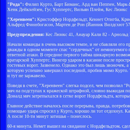
"Рода":
Филип Курто, Барт Биманс, Ард ван Пеппен, Марк-Я
Хенк Дейкхейзен, Гус Хуппертс, Вильян Плейм, Кес Люикс
"Херенвеен":
Кристоффер Нордфельдт, Кеннет Отигба, Крист
Альфред Финнбогасон, Мартен де Рон (Йанник Вилдсхют 57)
Предупреждения:
Кес Люикс 41, Анауар Кали 82 - Арнольд
Начали команды в очень высоком темпе, и не сбавляли его 
дважды в одном моменте спас "сердечных" от неминуемого 
ответной атаки. В середине первого тайма шикарную возмо
вратарской Хуппертс. Вингер ударом в касание после простр
гостевых ворот. Зазвенело. Однако это был лишь звоночек, 
которую успешно завершил последний, пробив мимо Курто. Т
и тут не заржавело.
Поведя в счете, "Херенвеен" слегка подсел, чем позволил "
мяч на подступах к вражеской штрафной, словно выжидая по
Доналд мяч затрепыхался в сетке ворот Нордфельдта, которы
Главное действие началось после перерыва, правда, потребо
помощью удара спросил у Курто, хорошо ли тот отдохнул. Ка
А после 10-ти минут затишья – понеслось.
60-я минута. Немет вышел на свидание с Нордфельдтом, сдел