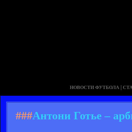
|
НОВОСТИ ФУТБОЛА
СТ
###
Антони Готье – ар