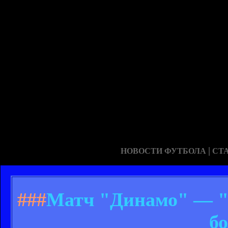
|
НОВОСТИ ФУТБОЛА
СТ
###
Матч "Динамо" — "Ф
б